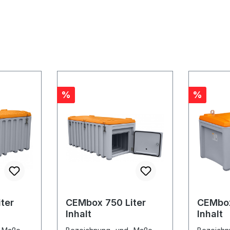
Rabatt
Rabatt
%
%
ter
CEMbox 750 Liter
CEMbox
Inhalt
Inhalt