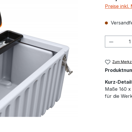
Preise inkl
Versandfer
Produkt
Zum Merkze
Produktnu
Kurz-Detail
Maße 160 x 
für die Wer