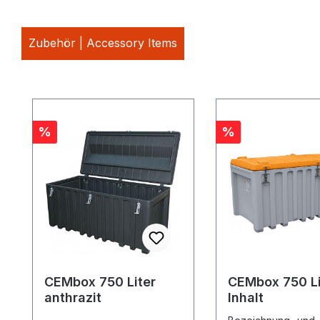
Zubehör | Accessory Items
Produktgalerie überspringen
Rabatt
Rabatt
%
%
CEMbox 750 Liter
CEMbox 750 Li
anthrazit
Inhalt