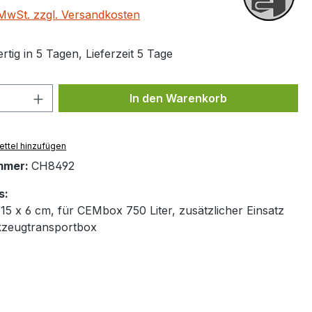
. MwSt. zzgl. Versandkosten
tig in 5 Tagen, Lieferzeit 5 Tage
 Anzahl: Gib den gewünschten Wert ein 
In den Warenkorb
ttel hinzufügen
mmer:
CH8492
s:
15 x 6 cm, für CEMbox 750 Liter, zusätzlicher Einsatz
kzeugtransportbox