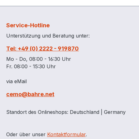
die Befestigung auf der
Arretierungsnoc
Ladefläche Mit
Stapelertaschen
Stapelertaschen und
Integrierte Handg
Service-Hotline
integrierten Handgriffen
Deckelanschlag 
Unterstützung und Beratung unter:
Mit Deckelanschlag und
Exzenterverschl
inklusive 3
Durch eine umla
Tel: +49 (0) 2222 - 919870
Exzenterverschlüssen
integrierte Dicht
Durch eine umlaufende
absolut
Mo - Do, 08:00 - 16:30 Uhr
integrierte Dichtung
spritzwasserdich
Fr. 08:00 - 15:30 Uhr
absolut
CEMbox kranbar
spritzwasserdicht
Verstärkte Ausf
via eMail
optionales Zubehör:
mit Kranösen un
cemo@bahre.net
Trennwand zum
stabilem Krangest
Einspannen in den Nuten
optionales Zubeh
der CEMbox
Trennwand zum
Standort des Onlineshops: Deutschland | Germany
Einlegeschale für
Einspannen in d
empfindliches Werkzeug
der CEMbox
(z.B. Wasserwaage)
Einlegeschale fü
Oder über unser
Kontaktformular
.