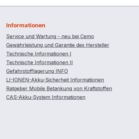
rungsnocken und
Arretierungsnocken und
rtaschen
Stapelertaschen
rte Handgriffe Mit
Integrierte Handgriffe Mit
Informationen
nschlag Mit 3
Deckelanschlag Mit 3
rverschlüssen
Exzenterverschlüssen
Service und Wartung - neu bei Cemo
ine umlaufende
Durch eine umlaufende
Gewährleistung und Garantie des Hersteller
rte Dichtung
integrierte Dichtung
Technische Informationen I
absolut
Technische Informationen II
sserdicht
spritzwasserdicht
Gefahrstofflagerung INFO
kranbar:
CEMbox kranbar:
LI-IONEN-Akku-Sicherheit Informationen
kte Ausführung
Verstärkte Ausführung
nösen und
mit Kranösen und
Ratgeber Mobile Betankung von Kraftstoffen
 Krangestell
stabilem Krangestell
CAS-Akku-System Informationen
les Zubehör:
optionales Zubehör:
and zum
Trennwand zum
nen in den Nuten
Einspannen in den Nuten
Mbox
der CEMbox
chale für
Einlegeschale für