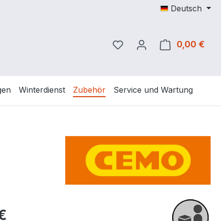
Deutsch
Du hast 0 Produkte auf 
0,00 €
Ware
gen
Winterdienst
Zubehör
Service und Wartung
eis:
€