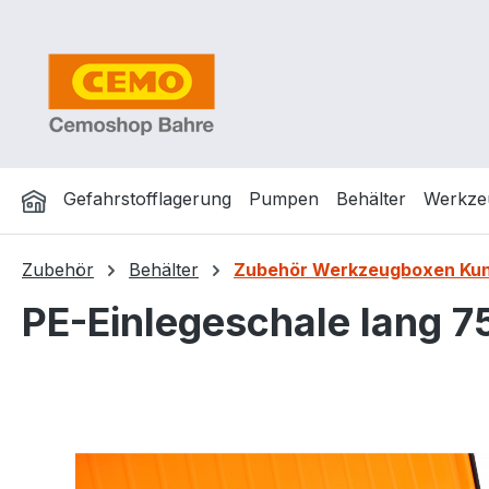
m Hauptinhalt springen
Zur Suche springen
Zur Hauptnavigation springen
Gefahrstofflagerung
Pumpen
Behälter
Werkze
Zubehör
Behälter
Zubehör Werkzeugboxen Kun
PE-Einlegeschale lang 7
Bildergalerie überspringen