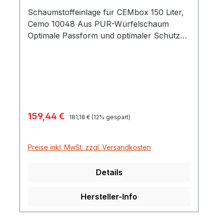
Schaumstoffeinlage für CEMbox 150 Liter,
Cemo 10048 Aus PUR-Würfelschaum
Optimale Passform und optimaler Schutz
für empfindliches Werkzeug Würfelgröße
22 x 22 x 50 mm
Verkaufspreis:
159,44 €
Regulärer Preis:
181,18 €
(12% gespart)
Preise inkl. MwSt. zzgl. Versandkosten
Details
Hersteller-Info