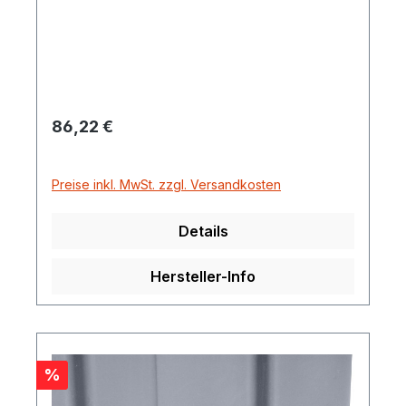
oder der Ladefläche.
Regulärer Preis:
86,22 €
Preise inkl. MwSt. zzgl. Versandkosten
Details
Hersteller-Info
Rabatt
%