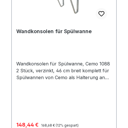
Wandkonsolen für Spülwanne
Wandkonsolen für Spülwanne, Cemo 1088
2 Stück, verzinkt, 46 cm breit komplett für
Spülwannen von Cemo als Halterung an
der Wand verschraubbar für individuell
fixierte Höhenanpassung der Wanne
Verkaufspreis:
148,44 €
Regulärer Preis:
168,68 €
(12% gespart)