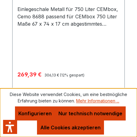
Einlegeschale Metall für 750 Liter CEMbox,
Cemo 8688 passend für CEMbox 750 Liter
Maße 67 x 74 x 17 cm abgestimmtes
Zubehör für die Werkzeugbox
Verkaufspreis:
269,39 €
Regulärer Preis:
306,13 €
(12% gespart)
Preise inkl. MwSt. zzgl. Versandkosten
Diese Website verwendet Cookies, um eine bestmögliche
Erfahrung bieten zu können.
Mehr Informationen ...
Details
Konfigurieren
Nur technisch notwendige
Hersteller-Info
Alle Cookies akzeptieren