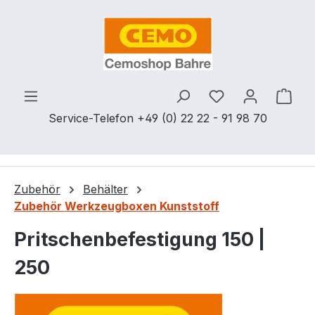
Zum Hauptinhalt springen
Du hast 0 Produ
Ware
Service-Telefon +49 (0) 22 22 - 91 98 70
Zubehör
Behälter
Zubehör Werkzeugboxen Kunststoff
Pritschenbefestigung 150 |
250