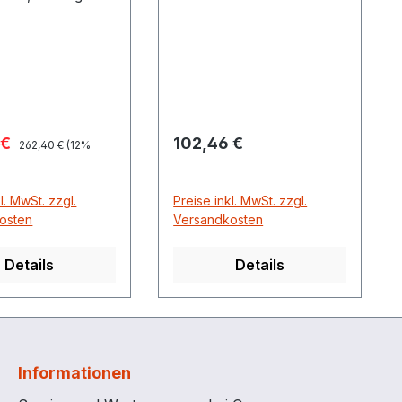
 beidseitig 1" IG.
Aussengewinde
beständig für Diesel und
Biodiesel
spreis:
Regulärer Preis:
 €
102,46 €
Regulärer Preis:
262,40 €
(12%
l. MwSt. zzgl.
Preise inkl. MwSt. zzgl.
osten
Versandkosten
Details
Details
Informationen