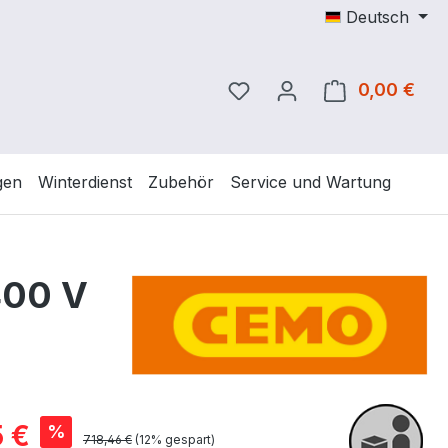
Deutsch
Du hast 0 Produkte auf 
0,00 €
Ware
gen
Winterdienst
Zubehör
Service und Wartung
400 V
is:
 €
%
Regulärer Preis:
718,46 €
(12% gespart)