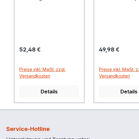
verbindet das Zapfventil
IG
Self 3000 für
Dieseltankanlagen mit
dem Zapfschlauch an
der Anlage oder Pumpe
Regulärer Preis:
Regulärer Preis:
52,48 €
49,98 €
Preise inkl. MwSt. zzgl.
Preise inkl. MwSt. z
Versandkosten
Versandkosten
Details
Details
Service-Hotline