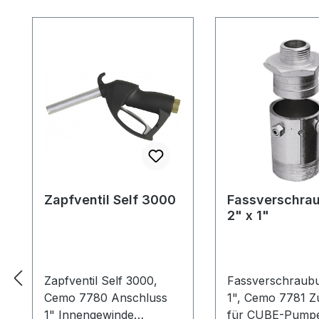
Produktgalerie überspringen
Zapfventil Self 3000
Fassverschra
2" x 1"
Zapfventil Self 3000,
Fassverschraubu
Cemo 7780 Anschluss
1", Cemo 7781 Zubehör
1" Innengewinde
für CUBE-Pumpe