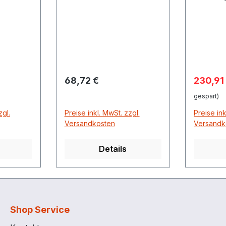
Außengewinde mit
3stellig,
Fußventil und Filter
DN25, 1" AG
Regulärer Preis:
Verkauf
68,72 €
230,91
gespart)
zgl.
Preise inkl. MwSt. zzgl.
Preise ink
Versandkosten
Versandk
Details
Shop Service