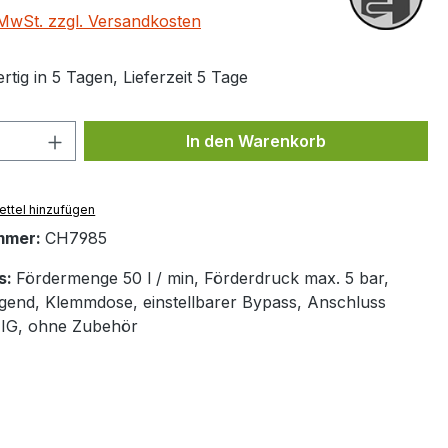
. MwSt. zzgl. Versandkosten
tig in 5 Tagen, Lieferzeit 5 Tage
 Anzahl: Gib den gewünschten Wert ein 
In den Warenkorb
ttel hinzufügen
mmer:
CH7985
s:
Fördermenge 50 l / min, Förderdruck max. 5 bar,
gend, Klemmdose, einstellbarer Bypass, Anschluss
" IG, ohne Zubehör