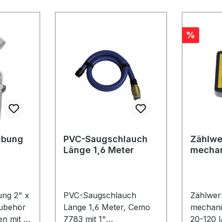
Rabatt
%
ubung
PVC-Saugschlauch
Zählwe
Länge 1,6 Meter
mecha
ng 2" x
PVC-Saugschlauch
Zählwer
Länge 1,6 Meter, Cemo
mechani
n mit 1
7783 mit 1"
20-120 l