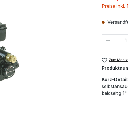
Preise inkl
Versandfer
Produkt
Zum Merkze
Produktnu
Kurz-Detail
selbstansau
beidseitig 1