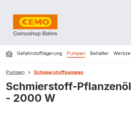
m Hauptinhalt springen
Zur Suche springen
Zur Hauptnavigation springen
Gefahrstofflagerung
Pumpen
Behälter
Werkze
Pumpen
Schmierstoffpumpen
Schmierstoff-Pflanzenö
- 2000 W
Bildergalerie überspringen