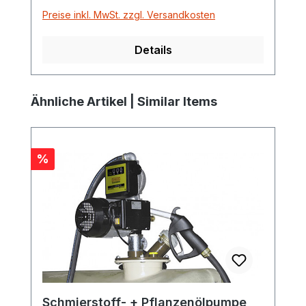
Preise inkl. MwSt. zzgl. Versandkosten
Details
Produktgalerie überspringen
Ähnliche Artikel | Similar Items
Rabatt
%
Schmierstoff- + Pflanzenölpumpe