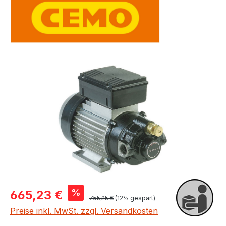
Bildergalerie überspringen
Verkaufspreis:
%
665,23 €
Regulärer Preis:
755,95 €
(12% gespart)
Preise inkl. MwSt. zzgl. Versandkosten