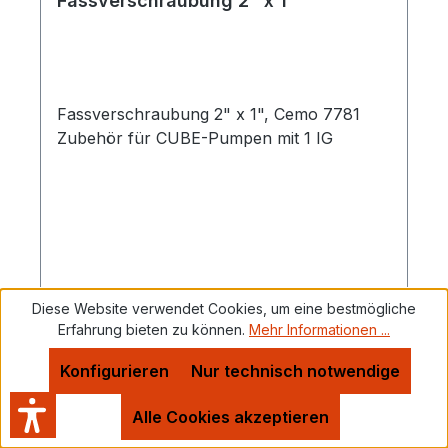
Fassverschraubung 2" x 1"
Fassverschraubung 2" x 1", Cemo 7781
Zubehör für CUBE-Pumpen mit 1 IG
Diese Website verwendet Cookies, um eine bestmögliche
Regulärer Preis:
49,98 €
Erfahrung bieten zu können.
Mehr Informationen ...
Konfigurieren
Nur technisch notwendige
Preise inkl. MwSt. zzgl. Versandkosten
Alle Cookies akzeptieren
Details