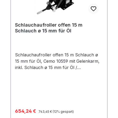
Schlauchaufroller offen 15 m
Schlauch ø 15 mm für Öl
Schlauchaufroller offen 15 m Schlauch ø
15 mm für Öl, Cemo 10559 mit Gelenkarm,
inkl. Schlauch ø 15 mm für Öl /
Schmierstoffe 15 m Länge, max. 60 bar,
Eingang und Ausgang ½" AG aus
Stahlblech lackiert mit Federrückzug Maße
47,5 x 46,2 x 15,0 cm
Verkaufspreis:
654,24 €
Regulärer Preis:
743,45 €
(12% gespart)