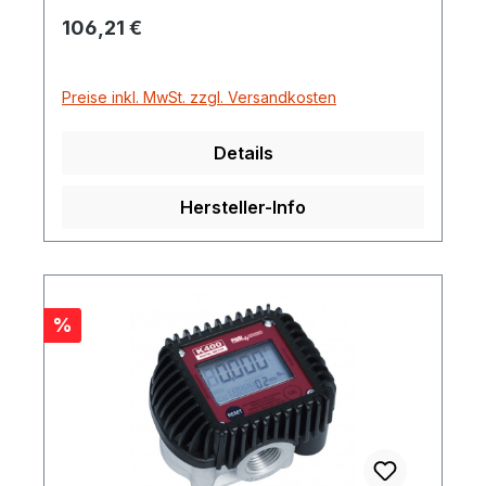
Regulärer Preis:
106,21 €
Preise inkl. MwSt. zzgl. Versandkosten
Details
Hersteller-Info
Rabatt
%