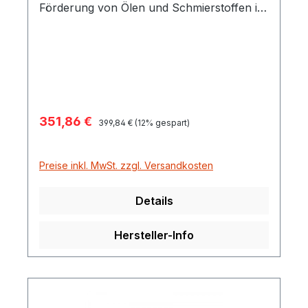
Förderung von Ölen und Schmierstoffen in
Kombination mit Schmierstoffpumpen
Viscomat, Visco-Flowmat und Viscoair
andere Seite Überwurfmutter und
Doppelnippel ½"
Verkaufspreis:
351,86 €
Regulärer Preis:
399,84 €
(12% gespart)
Preise inkl. MwSt. zzgl. Versandkosten
Details
Hersteller-Info