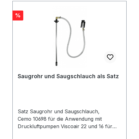
Rabatt
%
Saugrohr und Saugschlauch als Satz
Satz Saugrohr und Saugschlauch,
Cemo 10698 für die Anwendung mit
Druckluftpumpen Viscoair 22 und 16 für
Schmierstoffe in Verbindung mit 200-Liter-