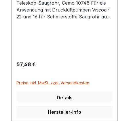
Teleskop-Saugrohr, Cemo 10748 Für die
Anwendung mit Druckluftpumpen Viscoair
22 und 16 für Schmierstoffe Saugrohr aus
Stahl mit 1" Außengewinde, Teleskop bis
max. 1100 mm Länge, zur Anwendung mit
Druckluftpumpe Viscoair 22 und 16 in
Kombination mit Fässern.
Regulärer Preis:
57,48 €
Preise inkl. MwSt. zzgl. Versandkosten
Details
Hersteller-Info