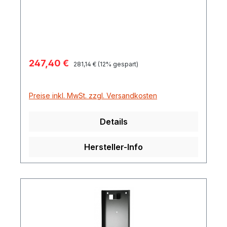
Fässern inklusive Wandhalter
Verkaufspreis:
247,40 €
Regulärer Preis:
281,14 €
(12% gespart)
Preise inkl. MwSt. zzgl. Versandkosten
Details
Hersteller-Info