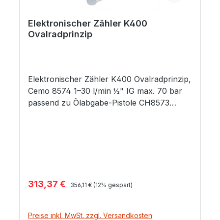
Elektronischer Zähler K400
Ovalradprinzip
Elektronischer Zähler K400 Ovalradprinzip,
Cemo 8574 1–30 l/min ½" IG max. 70 bar
passend zu Ölabgabe-Pistole CH8573
zwischen Griff und Auslass einsetzbar
Verkaufspreis:
313,37 €
Regulärer Preis:
356,11 €
(12% gespart)
Preise inkl. MwSt. zzgl. Versandkosten