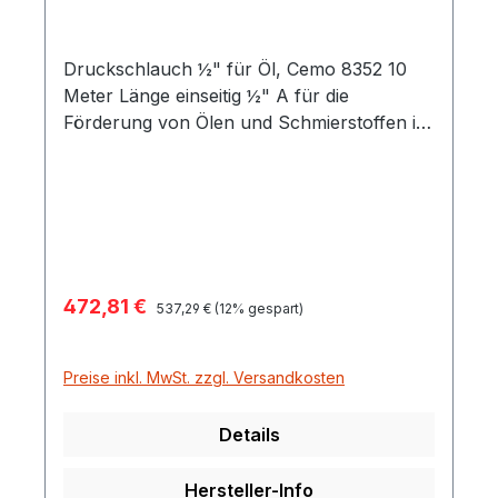
Druckschlauch ½" für Öl, Cemo 8352 10
Meter Länge einseitig ½" A für die
Förderung von Ölen und Schmierstoffen in
Kombination mit Schmierstoffpumpen
Viscomat, Visco-Flowmat und Viscoair
andere Seite Überwurfmutter und
Doppelnippel ½
Verkaufspreis:
472,81 €
Regulärer Preis:
537,29 €
(12% gespart)
Preise inkl. MwSt. zzgl. Versandkosten
Details
Hersteller-Info