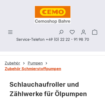
Zum Hauptinhalt springen
Du hast 0 Produ
Ware
Service-Telefon +49 (0) 22 22 - 91 98 70
Zubehör
Pumpen
Zubehör Schmierstoffpumpen
Schlauchaufroller und
Zählwerke für Ölpumpen