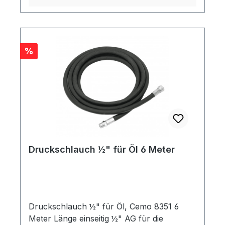
Rabatt
%
Druckschlauch ½" für Öl 6 Meter
Druckschlauch ½" für Öl, Cemo 8351 6
Meter Länge einseitig ½" AG für die