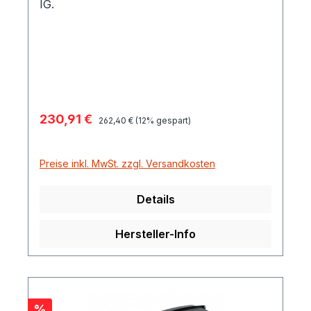
IG.
Verkaufspreis:
230,91 €
Regulärer Preis:
262,40 €
(12% gespart)
Preise inkl. MwSt. zzgl. Versandkosten
Details
Hersteller-Info
Rabatt
%