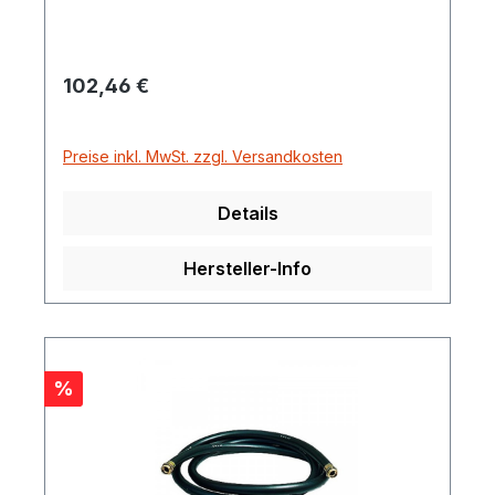
Regulärer Preis:
102,46 €
Preise inkl. MwSt. zzgl. Versandkosten
Details
Hersteller-Info
Rabatt
%