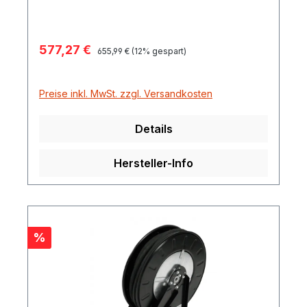
Verkaufspreis:
577,27 €
Regulärer Preis:
655,99 €
(12% gespart)
Preise inkl. MwSt. zzgl. Versandkosten
Details
Hersteller-Info
Rabatt
%