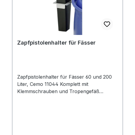
Zapfpistolenhalter für Fässer
Zapfpistolenhalter für Fässer 60 und 200
Liter, Cemo 11044 Komplett mit
Klemmschrauben und Tropengefäß
geeignet zum Anbau an handelsübliche
Blechspundfässer und L-Ring-
Kunststofffässer. Halter aus verzinktem
Stahlblech mit Klemmschrauben und
Tropfenbehälter aus Kunststoff geinfaches
Entnehmen des Tropfenbehälters zum