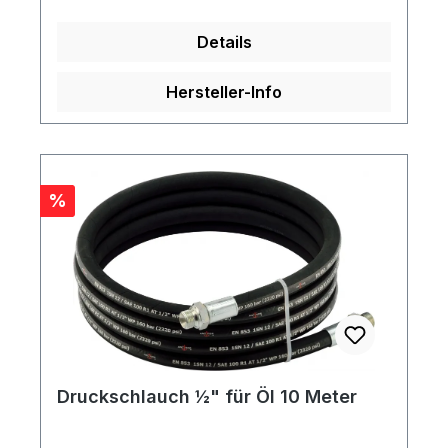
Details
Hersteller-Info
Rabatt
%
Druckschlauch ½" für Öl 10 Meter