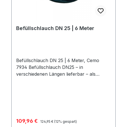
Befüllschlauch DN 25 | 6 Meter
Befüllschlauch DN 25 | 6 Meter, Cemo
7934 Befüllschlauch DN25 – in
verschiedenen Längen lieferbar – als
Erweiterung für Zapfsäulen mit 2 x 1"
Außengewinde 6 m Länge beständig für
Diesel und Biodiesel
Verkaufspreis:
109,96 €
Regulärer Preis:
124,95 €
(12% gespart)