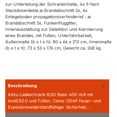
zur Unterteilung der Schrankinhalte, 4x 9-fach
Steckdosenleiste je Brandabschnitt 2x, 6x
Einlegeboden propagationsverhindernd - je
Brandabschnitt 3x, Funkenfluggitter,
Innenausstattung zur Detektion und Alarmierung
eines Brandes, mit Füßen, Unterfahrbarkeit,
Außenmaße (b x t x h): 80 x 66 x 213 cm, Innenmaße
(b x t x h): 73 x 53 x 176 cm, Gewicht ca. 268 kg
Beschreibung
Akku-Ladeschrank 8/20 Basic 400 Volt mit
lockEX2.0 und Füßen, Cemo 12049 Feuer- und
Explosionswiderstandfähiger Sicherheit…
Mehr