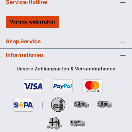
geschütztes Druckentlastungssystem
Service-Hotline
lockEX propagationsverhindernde
Lagerebenen – verhindern die
Vertrag widerrufen
Ausbreitung von Bränden zwischen
einzelnen Batteriemodulen Lagerung Basic
Einsteigerfreundlich und wirtschaftlich –
Shop Service
die kosteneffiziente Lösung mit Fokus auf
das Wesentliche. Zentrale Schutzziele
Informationen
werden erfüllt. Ausstattung: 6x
Einlegeboden je Brandabschnitt 3x mit
Unsere Zahlungsarten & Versandoptionen
Füßen Außenmaße (b x t x h): 80 x 66 x
213 cm Innenmaße (b x t x h): 73 x 53 x
182 cm Gewicht ca. 266 kg Passt perfekt
!Entscheiden Sie sich für die Variante, die
zu Ihrem Betrieb passt. Stapeln und
|
erweitern Sie beliebige Einheiten nach
Ihrem Bedarf. Durch das modulare
Konzept und verschiedene
Schrankvarianten können Sie den