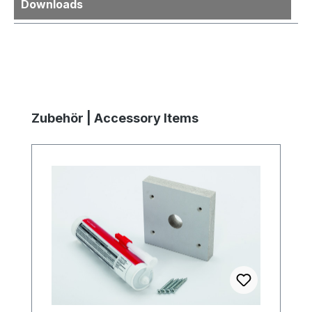
Downloads
Produktgalerie überspringen
Zubehör | Accessory Items