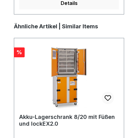
Details
Produktgalerie überspringen
Ähnliche Artikel | Similar Items
Rabatt
%
Akku-Lagerschrank 8/20 mit Füßen
und lockEX2.0