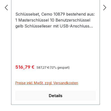
Schlüsselset, Cemo 10879 bestehend aus:
1 Masterschlüssel 10 Benutzerschlüssel
gelb Schlüsselleser mit USB-Anschluss
für kabellose Datenübertragung auf PC
Für Zapfsäulen ab Baujahr November
2009 Benötigte PC-Software SelfService
Management Agilis Art.-Nr. CH11909
Verkaufspreis:
516,79 €
Regulärer Preis:
587,27 €
(12% gespart)
Preise inkl. MwSt. zzgl. Versandkosten
Details