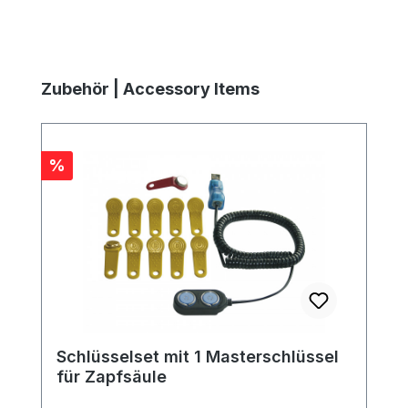
Produktgalerie überspringen
Zubehör | Accessory Items
Rabatt
%
Schlüsselset mit 1 Masterschlüssel
für Zapfsäule