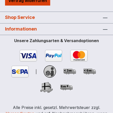
Vertrag widerrufen
Bluetooth weiteres Zubehör je nach
Einsatz notwendig mit Klappdeckel
zugelassen zur Aufstellung im Freien
Shop Service
komplett montiert – sofort einsatzbereit
Inhaltsvolumen 5.000 Liter
Informationen
Außenabmessungen (bxtxh) 228 x 240 x
185 cm Gewicht 212 kg | Versandgewicht
Unsere Zahlungsarten & Versandoptionen
232 kg Weitere technische Daten:
Zulassung DIN/EN EN 13341 Zulassung
Schweiz: nein Material LLDPE/LLDPE
unbeschichtet Behälterfarbe grau
Betriebsspannung 230 Volt Frequenz 50
|
Hz Pumpenantrieb: Elektropumpe Max.
Förderleistung 72 l/min (max.)*
Zapfschlauchlänge 8,00 m
Schlauchdurchmesser DN 25 Stapelbar:
nein Garantie 1 Jahr Stecker Schuko *
Pumpenleistung bei freiem Auslauf. Bitte
Alle Preise inkl. gesetzl. Mehrwertsteuer zzgl.
beachten: Pumpenleistung kann sich, je