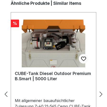
Produktgalerie überspringen
Ähnliche Produkte | Similar Items
Rabatt
%
CUBE-Tank Diesel Outdoor Premium
B.Smart | 5000 Liter
Mit allgemeiner bauaufsichtlicher
Zulassung Z-40.21-565 Cemo CUBE-Tank