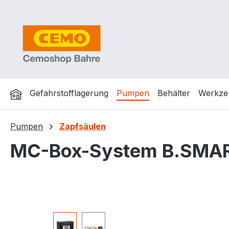
m Hauptinhalt springen
Zur Suche springen
Zur Hauptnavigation springen
Gefahrstofflagerung
Pumpen
Behälter
Werkze
Pumpen
Zapfsäulen
MC-Box-System B.SMAR
Bildergalerie überspringen