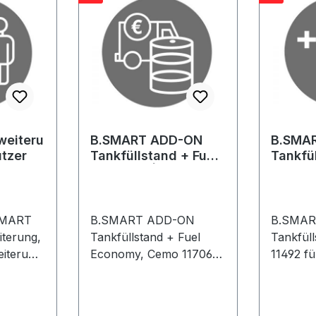
weiteru
B.SMART ADD-ON
B.SMA
utzer
Tankfüllstand + Fuel
Tankfül
Economy | 1 Jahr
Laufzei
SMART
B.SMART ADD-ON
B.SMAR
terung,
Tankfüllstand + Fuel
Tankfül
iterung
Economy, Cemo 11706
11492 fü
*innen
Verwaltung des
Tankdat
Füllstands vom
stem mit
tungs-
Lagertank Einstellung
Zugangs