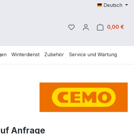
Deutsch
Du hast 0 Produkte auf 
0,00 €
Ware
gen
Winterdienst
Zubehör
Service und Wartung
auf Anfrage