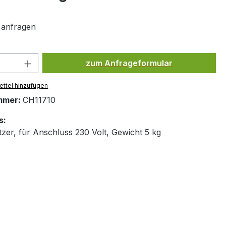
t anfragen
Produkt Anzahl: Gib den gewünsc
zum Anfrageformular
ttel hinzufügen
mmer:
CH11710
s:
tzer, für Anschluss 230 Volt, Gewicht 5 kg