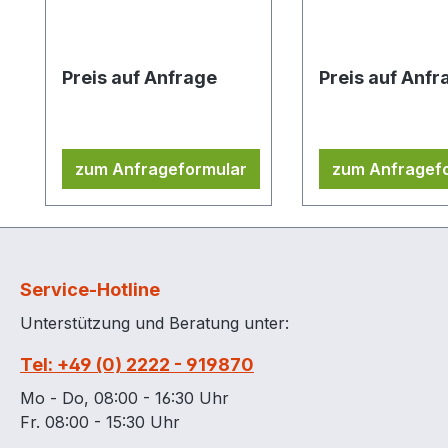
System mit
System mit
Zugangskontrolle über
Zugangskontroll
ein Endgerät per
ein Endgerät per
Preis auf Anfrage
Preis auf Anfr
Bluethooth Versand per
Bluethooth Versand per
eMail
eMail
zum Anfrageformular
zum Anfragef
Service-Hotline
Unterstützung und Beratung unter:
Tel: +49 (0) 2222 - 919870
Mo - Do, 08:00 - 16:30 Uhr
Fr. 08:00 - 15:30 Uhr