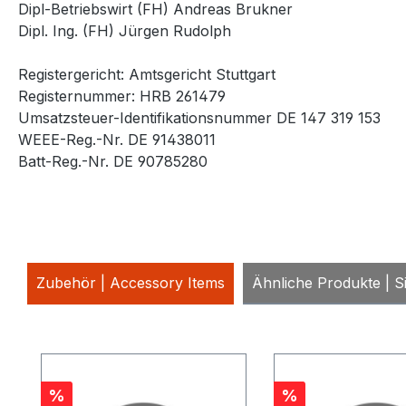
Dipl-Betriebswirt (FH) Andreas Brukner
Dipl. Ing. (FH) Jürgen Rudolph
Registergericht: Amtsgericht Stuttgart
Registernummer: HRB 261479
Umsatzsteuer-Identifikationsnummer DE 147 319 153
WEEE-Reg.-Nr. DE 91438011
Batt-Reg.-Nr. DE 90785280
Zubehör | Accessory Items
Ähnliche Produkte | Si
Produktgalerie überspringen
Rabatt
Rabatt
%
%