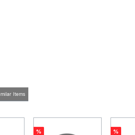
milar Items
Rabatt
Rabatt
%
%