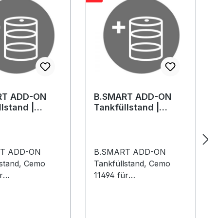
RT ADD-ON
B.SMART ADD-ON
lstand |
Tankfüllstand |
t 1 Jahr
Laufzeit unbegrenzt
T ADD-ON
B.SMART ADD-ON
lstand, Cemo
Tankfüllstand, Cemo
r
11494 für
enverwaltungssy
Tankdatenverwaltungssy
stem mit
kontrolle über
Zugangskontrolle über