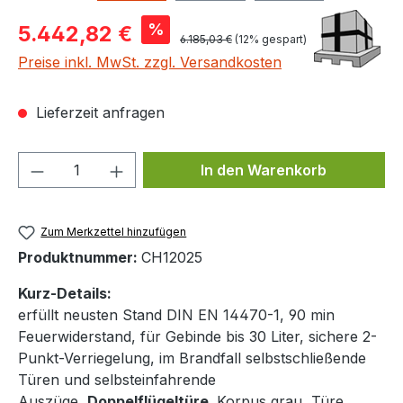
Verkaufspreis:
%
5.442,82 €
Regulärer Preis:
6.185,03 €
(12% gespart)
Preise inkl. MwSt. zzgl. Versandkosten
Lieferzeit anfragen
Produkt Anzahl: Gib den gewünschten We
In den Warenkorb
Zum Merkzettel hinzufügen
Produktnummer:
CH12025
Kurz-Details:
erfüllt neusten Stand DIN EN 14470-1, 90 min
Feuerwiderstand, für Gebinde bis 30 Liter, sichere 2-
Punkt-Verriegelung, im Brandfall selbstschließende
Türen und selbsteinfahrende
Auszüge,
Doppelflügeltüre,
Korpus grau, Türe