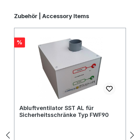
Produktgalerie überspringen
Zubehör | Accessory Items
Rabatt
%
Abluftventilator SST AL für
Sicherheitsschränke Typ FWF90