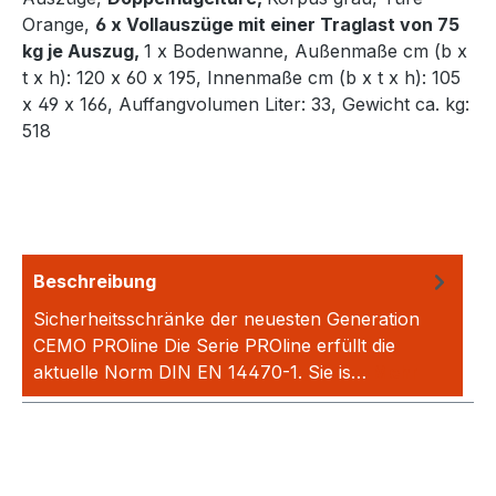
Orange,
6 x Vollauszüge mit einer Traglast von 75
kg je Auszug,
1 x Bodenwanne, Außenmaße cm (b x
t x h): 120 x 60 x 195, Innenmaße cm (b x t x h): 105
x 49 x 166, Auffangvolumen Liter: 33, Gewicht ca. kg:
518
Beschreibung
Sicherheitsschränke der neuesten Generation
CEMO PROline Die Serie PROline erfüllt die
aktuelle Norm DIN EN 14470-1. Sie is…
Mehr