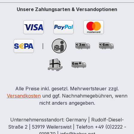
Wannenboden Tragkraft 75 kg,
Unsere Zahlungsarten & Versandoptionen
Rastermaß 32 mm zum Anschluss an
technische Lüftung, Durchmesser der
Entlüftungsöffnung DN75
Unterfahrbarkeit, höhenverstellbare
Füße, abnehmbare Sockelblende
|
Erdungsanschluss zur Vermeidung von
Zündgefahren für elektrostatische
Aufladung an der Schrankaußenseite
optional: Kabeldurchführung für z.B.
Installation von Messtechnik
Schrankkorpus in grau, Türen in RAL
Alle Preise inkl. gesetzl. Mehrwertsteuer zzgl.
2008 Orange (weitere Farben auf
Versandkosten
und ggf. Nachnahmegebühren, wenn
Anfrage) Zubehör: zusätzlicher
nicht anders angegeben.
Wannenboden und passende Ventilatoren
als technische Entlüftung Ausstattung: 3 x
Unternehmensstandort: Germany | Rudolf-Diesel-
Wannenboden, 1 x Bodenwanne mit
Straße 2 | 53919 Weilerswist | Telefon +49 (0)2222 -
Lochblecheinlage Außenmaße cm (b x t x