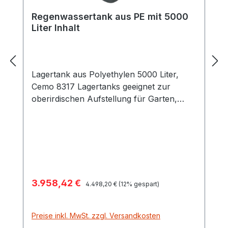
Regenwassertank aus PE mit 5000
Liter Inhalt
Lagertank aus Polyethylen 5000 Liter,
Cemo 8317 Lagertanks geeignet zur
oberirdischen Aufstellung für Garten,
Handwerk und Industrie Diese Lagertanks
sind aus hochwertigem PE gefertigt und
beständig gegen verschiedene Säuren und
Laugen. Da die schwarzen Behälter
lichtundurchlässig eingefärbt sind, wird ein
Algenwachstum verhindert. Mit speziellen
Verkaufspreis:
3.958,42 €
Regulärer Preis:
Zubehör können die Behälter
4.498,20 €
(12% gespart)
entsprechend den Erfordernissen
ausgestattet werden. Lagertanks
Preise inkl. MwSt. zzgl. Versandkosten
bevorraten Regenwasser für die