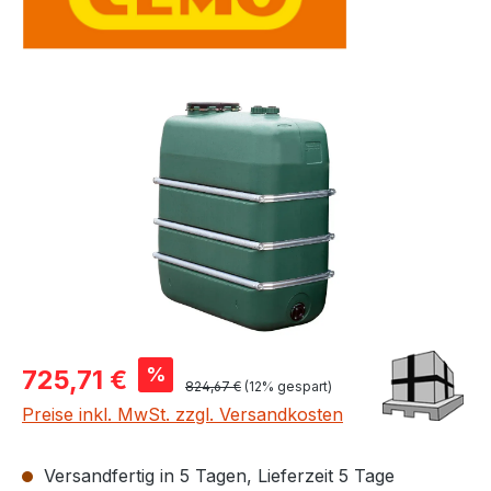
Bildergalerie überspringen
Verkaufspreis:
%
725,71 €
Regulärer Preis:
824,67 €
(12% gespart)
Preise inkl. MwSt. zzgl. Versandkosten
Versandfertig in 5 Tagen, Lieferzeit 5 Tage