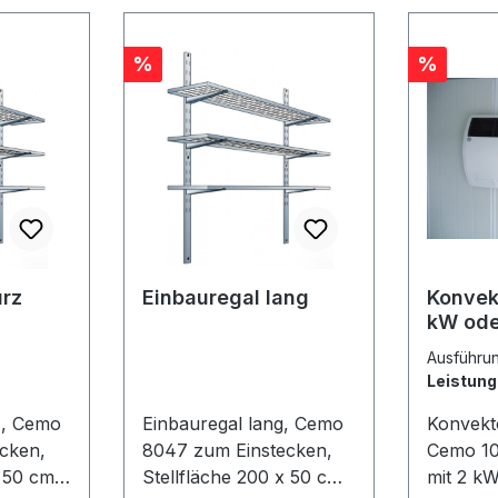
Rabatt
Rabatt
%
%
urz
Einbauregal lang
Konvek
kW ode
Ausfüh
Leistung
z, Cemo
Einbauregal lang, Cemo
Konvekt
cken,
8047 zum Einstecken,
Cemo 10272 w
x 50 cm,
Stellfläche 200 x 50 cm,
mit 2 k