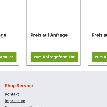
20 kg
3 Regalböden, 180 kg
Tempera
bene
Belastung pro Ebene
Ex-Ausf
Zubehör 
Raumcon
age
Preis auf Anfrage
Preis 
ormular
zum Anfrageformular
zum A
Shop Service
Kontakt
Impressum