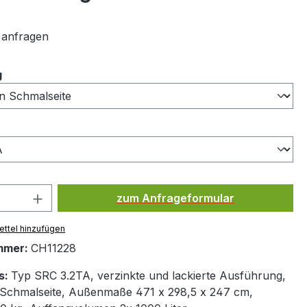
t anfragen
auswählen
g
len
Produkt Anzahl: Gib den gewünsc
zum Anfrageformular
ttel hinzufügen
mmer:
CH11228
s:
Typ SRC 3.2TA, verzinkte und lackierte Ausführung,
 Schmalseite, Außenmaße 471 x 298,5 x 247 cm,