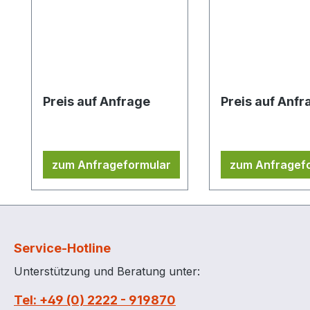
nicht geeignet für
3 Regalböden, 1
Container mit Schiebetür
Belastung pro E
Preis auf Anfrage
Preis auf Anfr
zum Anfrageformular
zum Anfragef
Service-Hotline
Unterstützung und Beratung unter:
Tel: +49 (0) 2222 - 919870