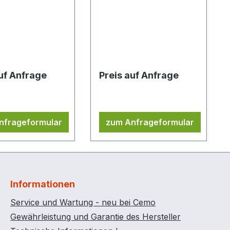
turregler keine
Containern bis 1 t
ührung als
Gesamtlast für
für Sicherheits-
Sicherheits-
tainer
Raumcontainer SRC 1.1,
SRC 2.1, SRC 3.1
auf Anfrage
Preis auf Anfrage
nfrageformular
zum Anfrageformular
Informationen
Service und Wartung - neu bei Cemo
Gewährleistung und Garantie des Hersteller