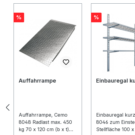
Rabatt
Rabatt
%
%
Auffahrrampe
Einbauregal k
Auffahrrampe, Cemo
Einbauregal kur
8048 Radlast max. 450
8046 zum Einste
kg 70 x 120 cm (b x t)
Stellfläche 100 