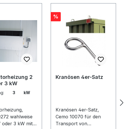
Rabatt
%
torheizung 2
Kranösen 4er-Satz
r 3 kW
rung:
3 kW
orheizung,
Kranösen 4er-Satz,
ahlweise
Cemo 10070 für den
W oder 3 kW mit
Transport von