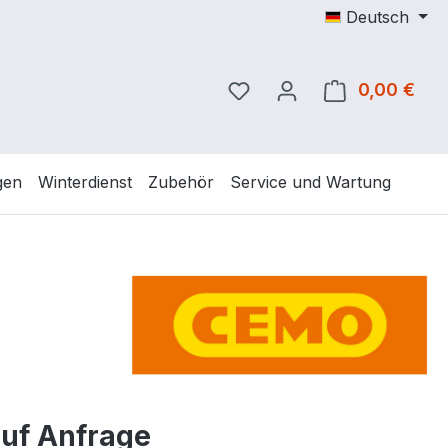
Deutsch
Du hast 0 Produkte auf 
0,00 €
Ware
gen
Winterdienst
Zubehör
Service und Wartung
auf Anfrage