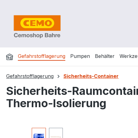
m Hauptinhalt springen
Zur Suche springen
Zur Hauptnavigation springen
Gefahrstofflagerung
Pumpen
Behälter
Werkze
Gefahrstofflagerung
Sicherheits-Container
Sicherheits-Raumcontain
Thermo-Isolierung
Bildergalerie überspringen