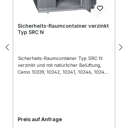
Sicherheits-Raumcontainer verzinkt
Typ SRC N
Sicherheits-Raumcontainer Typ SRC N
verzinkt und mit natürlicher Belüftung,
Cemo 10339, 10342, 10341, 10346, 10345,
10350, 10349, 10354, 10353, 10358, 10357,
10362, 10361, 10534, 10535 Die
Raumcontainer aus verzinktem Stahlblech
sind begehbare, kompakte Lösungen zur
Lagerung von Gefahrstoffen. Lagerung
von Gefahrstoffen im Freien mit
Preis auf Anfrage
natürlicher Belüftung durch
Microlochung-Lüftungsgitter und