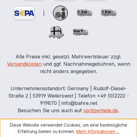
Handhabung oder mit Schiebetor. Das
Dach des Sicherheitscontainers ist
|
begehbar (ausgelegt für 125 kg/m2
Schneelast) und hat eine Entwässerung
über die innen liegende Regenrinne. Für
die Lagerung brennbarer Stoffe im Freien
müssen Gefahrstofflager nicht
feuerbeständig sein, wenn: ein
Alle Preise inkl. gesetzl. Mehrwertsteuer zzgl.
ausreichender Sicherheitsabstand von
Versandkosten
und ggf. Nachnahmegebühren, wenn
min. 10 Metern zu Gebäuden eingehalten
nicht anders angegeben.
werden kann oder eine vorhandene
Gebäudeaußenwand feuerbeständig (F90
Unternehmensstandort: Germany | Rudolf-Diesel-
gemäß DIN 4102) ausgeführt ist oder eine
Straße 2 | 53919 Weilerswist | Telefon +49 (0)2222 -
technische oder natürliche Belüftung für
919870 | info@bahre.net
den erforderlichen Luftwechsel sorgt.
Besuchen Sie uns auch auf
spritzenteile.de
.
Diese Website verwendet Cookies, um eine bestmögliche
Erfahrung bieten zu können.
Mehr Informationen ...