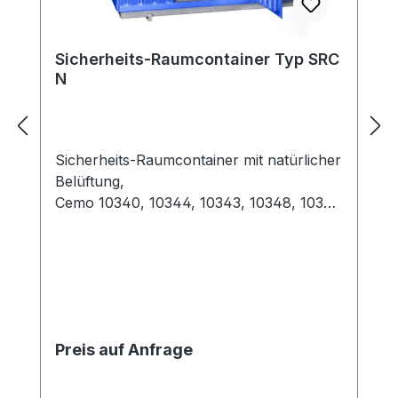
Sicherheits-Raumcontainer Typ SRC
N
Sicherheits-Raumcontainer mit natürlicher
Belüftung,
Cemo 10340, 10344, 10343, 10348, 10347
, 10352, 10351, 10356, 10355, 10360, 10359
, 10364, 10363, 10537, 10536 Die
Raumcontainer aus verzinktem Stahlblech
sind begehbare, kompakte Lösungen zur
Lagerung von Gefahrstoffen. Lagerung
von Gefahrstoffen im Freien mit
Preis auf Anfrage
natürlicher Belüftung durch
Microlochung-Lüftungsgitter und
Spaltbelüftung innen. Angeboten werden