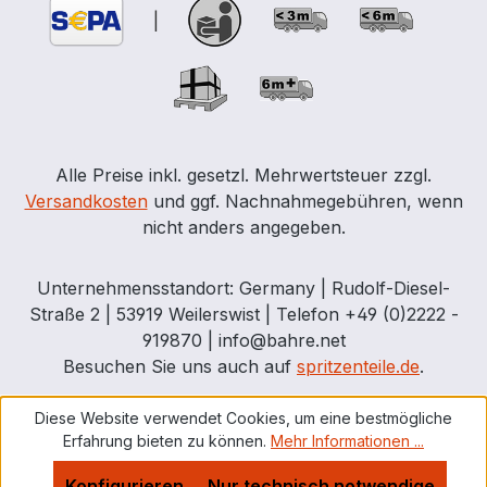
Dach des Sicherheitscontainers ist
|
begehbar (ausgelegt für 125 kg/m2
Schneelast) und hat eine Entwässerung
über die innen liegende Regenrinne. Für
die Lagerung brennbarer Stoffe im Freien
müssen Gefahrstofflager nicht
feuerbeständig sein, wenn: ein
Alle Preise inkl. gesetzl. Mehrwertsteuer zzgl.
ausreichender Sicherheitsabstand von
Versandkosten
und ggf. Nachnahmegebühren, wenn
min. 10 Metern zu Gebäuden eingehalten
nicht anders angegeben.
werden kann oder eine vorhandene
Gebäudeaußenwand feuerbeständig (F90
Unternehmensstandort: Germany | Rudolf-Diesel-
gemäß DIN 4102) ausgeführt ist oder eine
Straße 2 | 53919 Weilerswist | Telefon +49 (0)2222 -
technische oder natürliche Belüftung für
919870 | info@bahre.net
den erforderlichen Luftwechsel sorgt. Bei
Besuchen Sie uns auch auf
spritzenteile.de
.
Lieferung erfolgt die Entladung der Ware
durch den Kunden ! Alternativ können Sie
Diese Website verwendet Cookies, um eine bestmögliche
eine Entladung durch den LKW-Kran mit
Erfahrung bieten zu können.
Mehr Informationen ...
bestellen (siehe Zubehör) ! Frachtkosten
und Lieferzeiten für Sicherheits-
Konfigurieren
Nur technisch notwendige