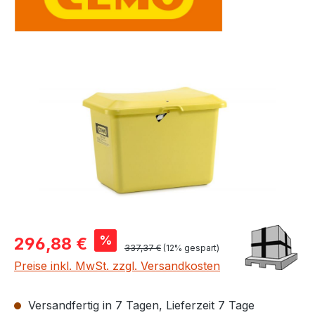
Bildergalerie überspringen
Verkaufspreis:
%
296,88 €
Regulärer Preis:
337,37 €
(12% gespart)
Preise inkl. MwSt. zzgl. Versandkosten
Versandfertig in 7 Tagen, Lieferzeit 7 Tage