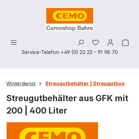
Zum Hauptinhalt springen
Du hast 0 Produ
Ware
Service-Telefon +49 (0) 22 22 - 91 98 70
Winterdienst
Streugutbehälter | Streugutbox
Streugutbehälter aus GFK mit
200 | 400 Liter