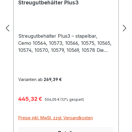
Streugutbehälter Plus3
Streugutbehälter Plus3 – stapelbar,
Cemo 10564, 10573, 10566, 10575, 10565,
10574, 10570, 10579, 10569, 10578 Die
neue Streugutbehältergeneration Plus3
bietet zu den bekannten Vorteilen der
GFK-Streugutbehälter jetzt beim
Gebrauch noch mehr Komfort und
Varianten ab
269,39 €
einfachere Handhabung. Im Vordergrund
steht unter anderem der Einsatz in den
Verkaufspreis:
445,32 €
Regulärer Preis:
Kommunen. Die Stapelfähigkeit gewährt
506,05 €
(12% gespart)
eine zeitsparende Ein- und Auslagerung
der Behälter am Saisonstart und -ende.
Preise inkl. MwSt. zzgl. Versandkosten
Der sehr stabile Deckel kann über
werkzeuglose Montage angebracht