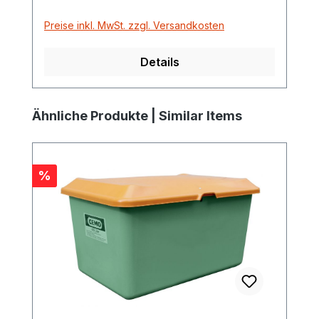
Preise inkl. MwSt. zzgl. Versandkosten
Details
Produktgalerie überspringen
Ähnliche Produkte | Similar Items
Rabatt
%