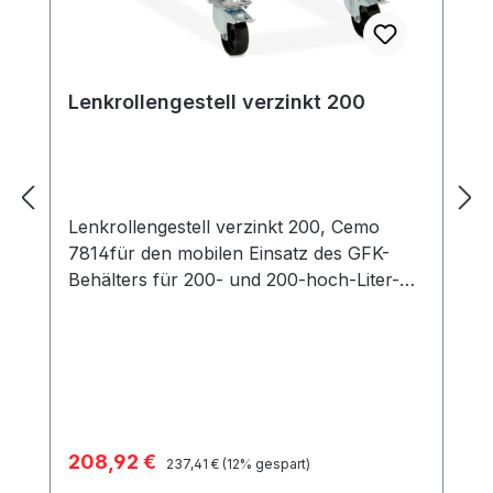
Lenkrollengestell verzinkt 200
Lenkrollengestell verzinkt 200, Cemo
7814für den mobilen Einsatz des GFK-
Behälters für 200- und 200-hoch-Liter-
Behälter, Lenkrollen ø 100 mm aus PP
Lenkrollengestell mit zwei Lenkrollen mit
zusätzlichem Dreh- und Lenkstopp für
Streugutbehälter mit 200 Liter Inhalt
geeignet
Verkaufspreis:
208,92 €
Regulärer Preis:
237,41 €
(12% gespart)