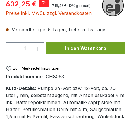
Verkaufspreis:
%
632,25 €
Regulärer Preis:
718,46 €
(12% gespart)
Preise inkl. MwSt. zzgl. Versandkosten
Versandfertig in 5 Tagen, Lieferzeit 5 Tage
Produkt Anzahl: Gib den gewünschten We
In den Warenkorb
Zum Merkzettel hinzufügen
Produktnummer:
CH8053
Kurz-Details:
Pumpe 24-Volt bzw. 12-Volt, ca. 70
Liter / min, selbstansaugend, mit Anschlusskabel 4 m
inkl. Batteriepolklemmen, Automatik-Zapfpistole mit
Halter, Befüllschlauch DN19 mit 4 m, Saugschlauch
1,6 m mit Fußventil, Fassverschraubung, Winkelstück