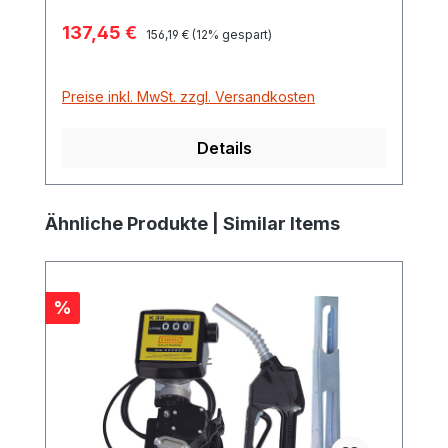
Verkaufspreis:
137,45 €
Regulärer Preis:
156,19 €
(12% gespart)
Preise inkl. MwSt. zzgl. Versandkosten
Details
Produktgalerie überspringen
Ähnliche Produkte | Similar Items
Rabatt
%