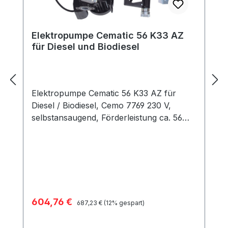
Elektropumpe Cematic 56 K33 AZ
für Diesel und Biodiesel
Elektropumpe Cematic 56 K33 AZ für
Diesel / Biodiesel, Cemo 7769 230 V,
selbstansaugend, Förderleistung ca. 56
Liter / min Leichte und robuste Bauweise
und einfaches Handling durch geringes
Gewicht Mit Heberschutz
Standardausführungen mit 4 m
Befüllschlauch DN19 Weitere
Schlauchlängen von 6 bis 10 m wählbar
Verkaufspreis:
604,76 €
Regulärer Preis:
gegen Aufpreis 2" Verschraubung für alle
687,23 €
(12% gespart)
gängigen Tanks und Fässer
Anschlusskabel bei Gleichstrompumpen