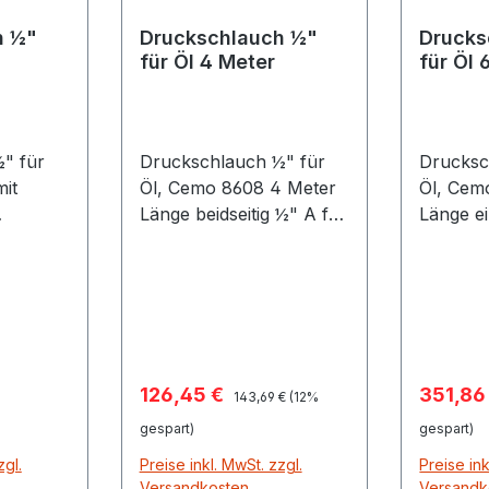
h ½"
Druckschlauch ½"
Drucks
für Öl 4 Meter
für Öl 
" für
Druckschlauch ½" für
Drucksc
it
Öl, Cemo 8608 4 Meter
Öl, Cemo 83
Länge beidseitig ½" A für
Länge ei
nd
die Förderung von Ölen
die För
und Schmierstoffen in
und Sch
Kombination mit
Kombina
Schmierstoffpumpen
Schmier
Viscomat, Visco-Flowmat
Viscoma
und Viscoair
und Vis
Verkaufspreis:
Verkauf
126,45 €
351,86
Regulärer Preis:
Seite Ü
143,69 €
(12%
und Dop
gespart)
gespart)
zgl.
Preise inkl. MwSt. zzgl.
Preise ink
Versandkosten
Versandk