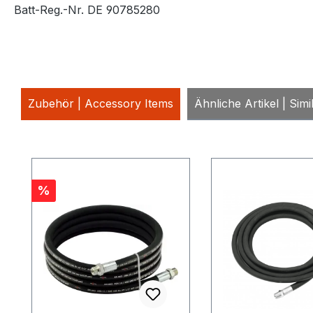
Batt-Reg.-Nr. DE 90785280
Zubehör | Accessory Items
Ähnliche Artikel | Simi
Produktgalerie überspringen
Rabatt
%