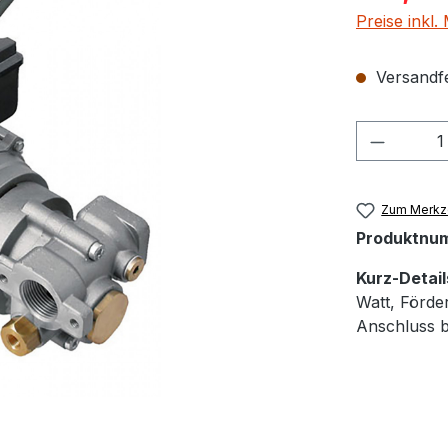
Preise inkl
Versandfer
Produkt
Zum Merkze
Produktnu
Kurz-Detail
Watt, Förder
Anschluss be