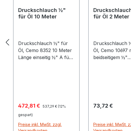
Druckschlauch ½"
Druckschlauc
für Öl 10 Meter
für Öl 2 Meter
Druckschlauch ½" für
Druckschlauch ½
Öl, Cemo 8352 10 Meter
Öl, Cemo 10697 m
Länge einseitig ½" A für
beidseitigem ½"
die Förderung von Ölen
Innengewinde u
und Schmierstoffen in
Überwurfmutter,
Kombination mit
Länge 2 Meter
Schmierstoffpumpen
Viscomat, Visco-Flowmat
und Viscoair andere
Verkaufspreis:
Regulärer Preis:
472,81 €
73,72 €
Regulärer Preis:
Seite Überwurfmutter
537,29 €
(12%
und Doppelnippel ½
gespart)
Preise inkl. MwSt. zzgl.
Preise inkl. MwSt. z
Versandkosten
Versandkosten