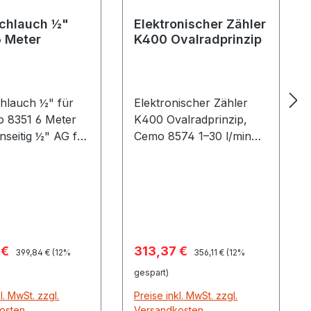
chlauch ½"
Elektronischer Zähler
6 Meter
K400 Ovalradprinzip
hlauch ½" für
Elektronischer Zähler
51 6 Meter
K400 Ovalradprinzip,
nseitig ½" AG für
Cemo 8574 1–30 l/min
derung von Ölen
½" IG max. 70 bar
mierstoffen in
passend zu Ölabgabe-
tion mit
Pistole CH8573
stoffpumpen
zwischen Griff und
t, Visco-Flowmat
Auslass einsetzbar
coair andere
spreis:
Verkaufspreis:
 €
313,37 €
Regulärer Preis:
Regulärer Preis:
berwurfmutter
399,84 €
(12%
356,11 €
(12%
pelnippel ½"
gespart)
l. MwSt. zzgl.
Preise inkl. MwSt. zzgl.
osten
Versandkosten